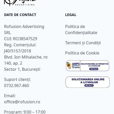
DATE DE CONTACT
LEGAL
Rofusion Advertising
Politica de
SRL
Confidențialitate
CUI: RO38547529
Termeni și Condiții
Reg. Comerțului:
J40/5157/2018
Politica de Cookie
Blvd. Ion Mihalache, nr.
140, ap. 2
Sector 1, București
Suport clienţi:
0732.967.460
Email:
office@rofusion.ro
Program: 9:00 – 17:00