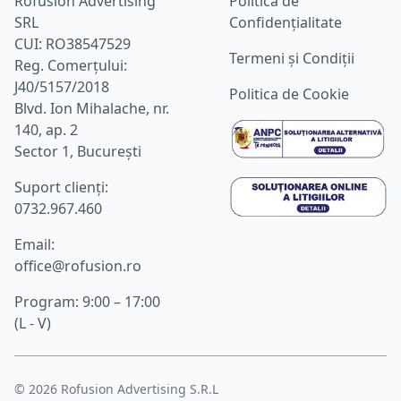
Rofusion Advertising
Politica de
SRL
Confidențialitate
CUI: RO38547529
Termeni și Condiții
Reg. Comerțului:
J40/5157/2018
Politica de Cookie
Blvd. Ion Mihalache, nr.
140, ap. 2
Sector 1, București
Suport clienţi:
0732.967.460
Email:
office@rofusion.ro
Program: 9:00 – 17:00
(L - V)
©
2026
Rofusion Advertising S.R.L