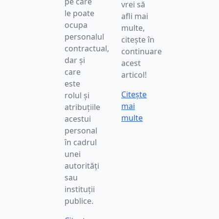
pe care
vrei să
le poate
afli mai
ocupa
multe,
personalul
citește în
contractual,
continuare
dar și
acest
care
articol!
este
Citește
rolul și
mai
atribuțiile
multe
acestui
personal
în cadrul
unei
autorități
sau
instituții
publice.