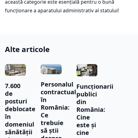
această categorie este esențială pentru o bună
funcționare a aparatului administrativ al statului!
Alte articole
Personalul
7.600
Funcționarii
contractual
de
publici
în
posturi
din
România:
deblocate
România:
Ce
în
Cine
trebuie
domeniul
este și
să știi
sănătății
cine