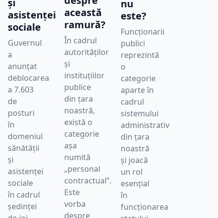
despre
și
nu
această
asistenței
este?
ramură?
sociale
Funcționarii
În cadrul
Guvernul
publici
autorităților
a
reprezintă
și
anunțat
o
instituțiilor
deblocarea
categorie
publice
a 7.603
aparte în
din țara
de
cadrul
noastră,
posturi
sistemului
există o
în
administrativ
categorie
domeniul
din țara
așa
sănătății
noastră
numită
și
și joacă
„personal
asistenței
un rol
contractual”.
sociale
esențial
Este
în cadrul
în
vorba
ședinței
funcționarea
despre