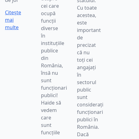
de joi
statului.
cei care
Cu toate
Citește
ocupă
acestea,
mai
funcții
este
multe
diverse
important
în
de
instituțiile
precizat
publice
că nu
din
toți cei
România,
angajați
însă nu
în
sunt
sectorul
funcționari
public
publici!
sunt
Haide să
considerați
vedem
funcționari
care
publici în
sunt
România.
funcțiile
Dacă