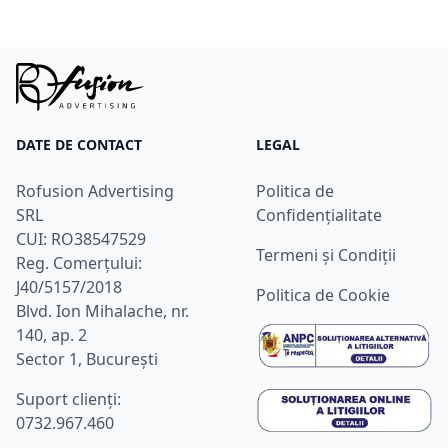
DATE DE CONTACT
LEGAL
Rofusion Advertising
Politica de
SRL
Confidențialitate
CUI: RO38547529
Termeni și Condiții
Reg. Comerțului:
J40/5157/2018
Politica de Cookie
Blvd. Ion Mihalache, nr.
140, ap. 2
Sector 1, București
Suport clienţi:
0732.967.460