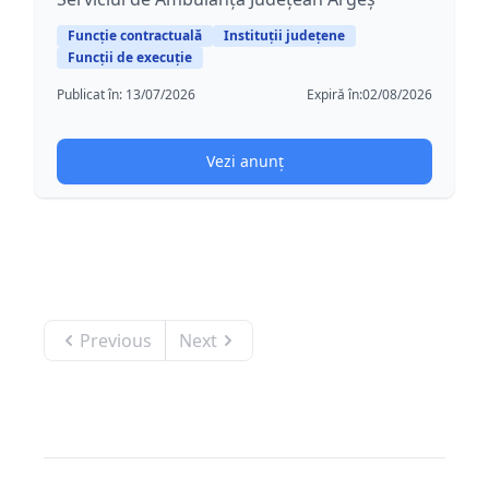
Funcție contractuală
Instituții județene
Funcții de execuție
Publicat în:
13/07/2026
Expiră în:
02/08/2026
Vezi anunț
Previous
Next