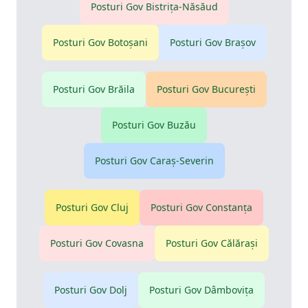
Posturi Gov
Bistriţa-Năsăud
Posturi Gov
Botoşani
Posturi Gov
Braşov
Posturi Gov
Brăila
Posturi Gov
Bucureşti
Posturi Gov
Buzău
Posturi Gov
Caraş-Severin
Posturi Gov
Cluj
Posturi Gov
Constanţa
Posturi Gov
Covasna
Posturi Gov
Călăraşi
Posturi Gov
Dolj
Posturi Gov
Dâmboviţa