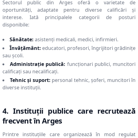
Sectorul public din
Arges
oferă o varietate de
oportunități, adaptate pentru diverse calificări și
interese. Iată principalele categorii de posturi
disponibile:
Sănătate:
asistenți medicali, medici, infirmieri.
Învățământ:
educatori, profesori, îngrijitori grădinițe
sau școli.
Administrație publică:
funcționari publici, muncitori
calificați sau necalificați.
Tehnic și suport:
personal tehnic, șoferi, muncitori în
diverse instituții.
4. Instituții publice care recrutează
frecvent în
Arges
Printre instituțiile care organizează în mod regulat