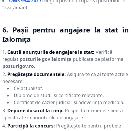
OMS 954/2017:
Reguli privind ocuparea posturilor în
învățământ.
6. Pașii pentru angajare la stat în
Ialomiţa
Caută anunțurile de angajare la stat:
Verifică
regulat
posturile gov
Ialomiţa
publicate pe platforma
posturigov.ro.
Pregătește documentele:
Asigură-te că ai toate actele
necesare:
CV actualizat.
Diplome de studii și certificate relevante.
Certificat de cazier judiciar și adeverință medicală.
Depune dosarul la timp:
Respectă termenele-limită
specificate în anunțurile de angajare.
Participă la concurs:
Pregătește-te pentru probele