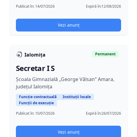
Publicat în:
14/07/2026
Expiră în:
12/08/2026
Vezi anunț
Ialomiţa
Permanent
Secretar I S
Şcoala Gimnazială „George Vâlsan” Amara,
județul Ialomița
Funcție contractuală
Instituții locale
Funcții de execuție
Publicat în:
10/07/2026
Expiră în:
26/07/2026
Vezi anunț