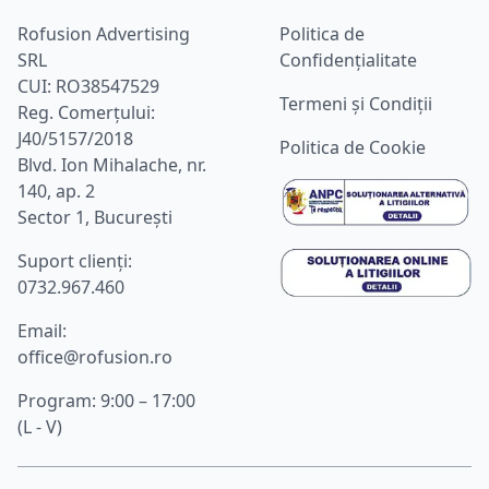
Rofusion Advertising
Politica de
SRL
Confidențialitate
CUI: RO38547529
Termeni și Condiții
Reg. Comerțului:
J40/5157/2018
Politica de Cookie
Blvd. Ion Mihalache, nr.
140, ap. 2
Sector 1, București
Suport clienţi:
0732.967.460
Email:
office@rofusion.ro
Program: 9:00 – 17:00
(L - V)