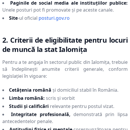
Paginile de social media ale instituțiilor publice:
Unele posturi pot fi promovate și pe aceste canale.
Site
-ul oficial
posturi.gov.ro
2. Criterii de eligibilitate pentru locuri
de muncă la stat
Ialomiţa
Pentru a te angaja în sectorul public din
Ialomiţa
, trebuie
să îndeplinești anumite criterii generale, conform
legislației în vigoare:
Cetățenia română
și domiciliul stabil în România.
Limba română:
scris și vorbit
Studii și calificări
relevante pentru postul vizat.
Integritate profesională,
demonstrată prin lipsa
antecedentelor penale.
Aptitudini fizice și mentale
corespunzătoare pentru