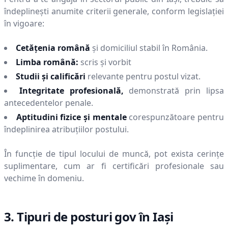
îndeplinești anumite criterii generale, conform legislației
în vigoare:
Cetățenia română
și domiciliul stabil în România.
Limba română:
scris și vorbit
Studii și calificări
relevante pentru postul vizat.
Integritate profesională,
demonstrată prin lipsa
antecedentelor penale.
Aptitudini fizice și mentale
corespunzătoare pentru
îndeplinirea atribuțiilor postului.
În funcție de tipul locului de muncă, pot exista cerințe
suplimentare, cum ar fi certificări profesionale sau
vechime în domeniu.
3. Tipuri de posturi gov în
Iaşi