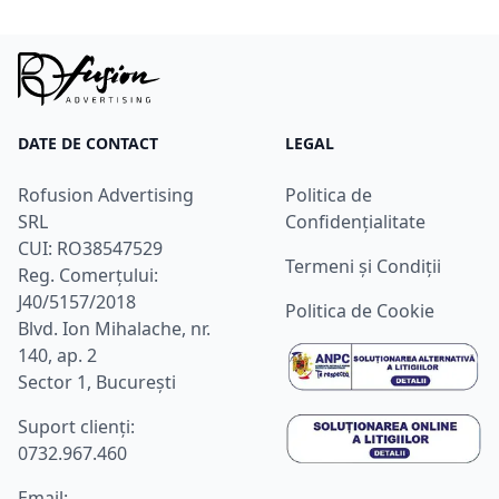
DATE DE CONTACT
LEGAL
Rofusion Advertising
Politica de
SRL
Confidențialitate
CUI: RO38547529
Termeni și Condiții
Reg. Comerțului:
J40/5157/2018
Politica de Cookie
Blvd. Ion Mihalache, nr.
140, ap. 2
Sector 1, București
Suport clienţi:
0732.967.460
Email: