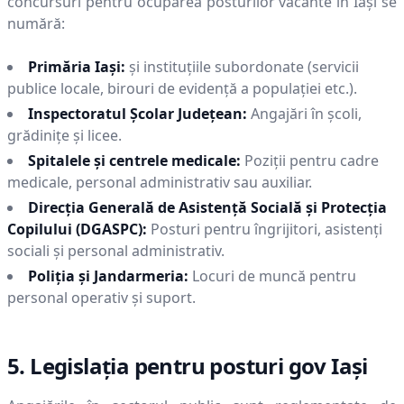
concursuri pentru ocuparea posturilor vacante în
Iaşi
se
numără:
Primăria
Iaşi
:
și instituțiile subordonate (servicii
publice locale, birouri de evidență a populației etc.).
Inspectoratul Școlar Județean:
Angajări în școli,
grădinițe și licee.
Spitalele și centrele medicale:
Poziții pentru cadre
medicale, personal administrativ sau auxiliar.
Direcția Generală de Asistență Socială și Protecția
Copilului (DGASPC):
Posturi pentru îngrijitori, asistenți
sociali și personal administrativ.
Poliția și Jandarmeria:
Locuri de muncă pentru
personal operativ și suport.
5. Legislația pentru posturi gov
Iaşi