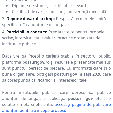
Diplome de studii și certificate relevante.
Certificat de cazier judiciar și adeverință medicală.
Depune dosarul la timp:
Respectă termenele-limită
specificate în anunțurile de angajare.
Participă la concurs:
Pregătește-te pentru probele
scrise, interviuri sau evaluări practice organizate de
instituțiile publice.
Dacă vrei să începi o carieră stabilă în sectorul public,
platforma
posturigov.ro
și resursele prezentate mai sus
sunt punctul perfect de plecare. Cu informații clare și o
bună organizare, poți găsi
posturi gov în
Iaşi
2026
care
să corespundă calificărilor și intereselor tale.
Pentru instituțiile publice care doresc să publice
anunțuri de angajare, aplicația
posturi gov
oferă o
soluție simplă și eficientă;
accesați pagina de publicare
anunțuri pentru a începe procesul.