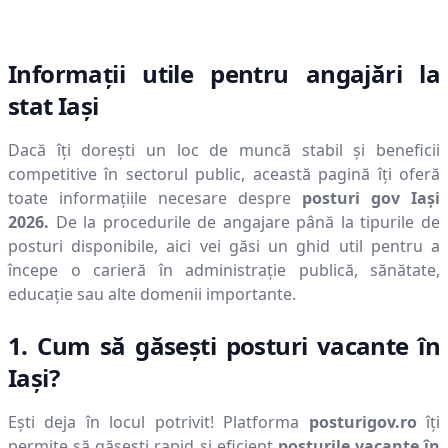
Informații utile pentru angajări la
stat
Iaşi
Dacă îți dorești un loc de muncă stabil și beneficii
competitive în sectorul public, această pagină îți oferă
toate informațiile necesare despre
posturi gov
Iaşi
2026
.
De la procedurile de angajare până la tipurile de
posturi disponibile, aici vei găsi un ghid util pentru a
începe o carieră în administrație publică, sănătate,
educație sau alte domenii importante.
1. Cum să găsești posturi vacante în
Iaşi
?
Ești deja în locul potrivit! Platforma
posturigov.ro
îți
permite să găsești rapid și eficient
posturile vacante în