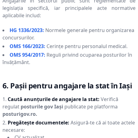
Angajările în sectorul public sunt reglementate de
legislația specifică, iar principalele acte normative
aplicabile includ:
HG 1336/2023:
Normele generale pentru organizarea
concursurilor.
OMS 166/2023:
Cerințe pentru personalul medical.
OMS 954/2017:
Reguli privind ocuparea posturilor în
învățământ.
6. Pașii pentru angajare la stat în
Iaşi
Caută anunțurile de angajare la stat:
Verifică
regulat
posturile gov
Iaşi
publicate pe platforma
posturigov.ro.
Pregătește documentele:
Asigură-te că ai toate actele
necesare:
CV actualizat.