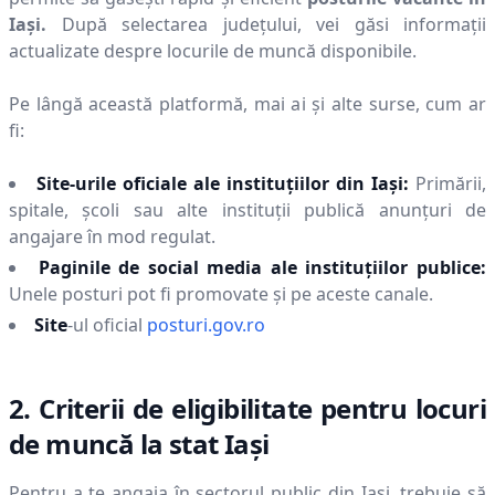
Iaşi
.
După selectarea județului, vei găsi informații
actualizate despre locurile de muncă disponibile.
Pe lângă această platformă, mai ai și alte surse, cum ar
fi:
Site-urile oficiale ale instituțiilor din
Iaşi
:
Primării,
spitale, școli sau alte instituții publică anunțuri de
angajare în mod regulat.
Paginile de social media ale instituțiilor publice:
Unele posturi pot fi promovate și pe aceste canale.
Site
-ul oficial
posturi.gov.ro
2. Criterii de eligibilitate pentru locuri
de muncă la stat
Iaşi
Pentru a te angaja în sectorul public din
Iaşi
, trebuie să