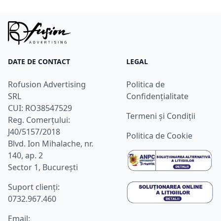
DATE DE CONTACT
LEGAL
Rofusion Advertising
Politica de
SRL
Confidențialitate
CUI: RO38547529
Termeni și Condiții
Reg. Comerțului:
J40/5157/2018
Politica de Cookie
Blvd. Ion Mihalache, nr.
140, ap. 2
Sector 1, București
Suport clienţi:
0732.967.460
Email: