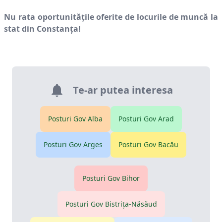
Nu rata oportunitățile oferite de locurile de muncă la
stat din
Constanţa
!
Te-ar putea interesa
Posturi Gov
Alba
Posturi Gov
Arad
Posturi Gov
Arges
Posturi Gov
Bacău
Posturi Gov
Bihor
Posturi Gov
Bistriţa-Năsăud