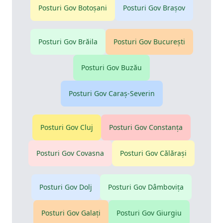
Posturi Gov
Botoşani
Posturi Gov
Braşov
Posturi Gov
Brăila
Posturi Gov
Bucureşti
Posturi Gov
Buzău
Posturi Gov
Caraş-Severin
Posturi Gov
Cluj
Posturi Gov
Constanţa
Posturi Gov
Covasna
Posturi Gov
Călăraşi
Posturi Gov
Dolj
Posturi Gov
Dâmboviţa
Posturi Gov
Galaţi
Posturi Gov
Giurgiu