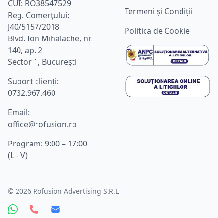
CUI: RO38547529
Termeni și Condiții
Reg. Comerțului:
J40/5157/2018
Politica de Cookie
Blvd. Ion Mihalache, nr.
140, ap. 2
Sector 1, București
Suport clienţi:
0732.967.460
Email:
office@rofusion.ro
Program: 9:00 – 17:00
(L - V)
©
2026
Rofusion Advertising S.R.L