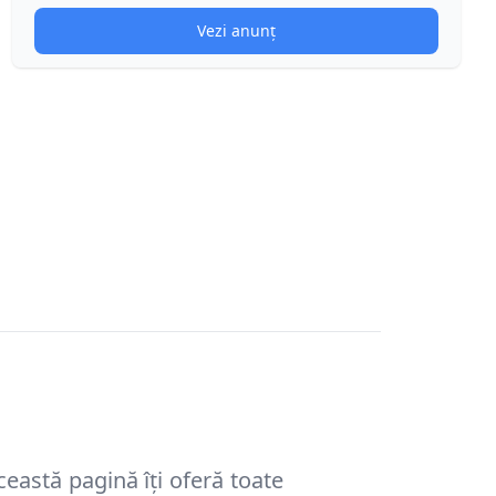
Vezi anunț
ceastă pagină îți oferă toate