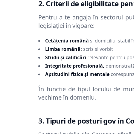
2. Criterii de eligibilitate p
Pentru a te angaja în sectorul pu
legislației în vigoare:
Cetățenia română
și domiciliul stabil
Limba română:
scris și vorbit
Studii și calificări
relevante pentru post
Integritate profesională,
demonstrată 
Aptitudini fizice și mentale
corespunză
În funcție de tipul locului de mun
vechime în domeniu.
3. Tipuri de posturi gov în
C