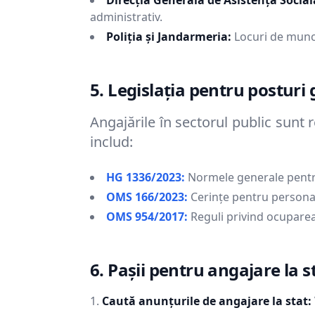
Direcția Generală de Asistență Social
administrativ.
Poliția și Jandarmeria:
Locuri de munc
5. Legislația pentru posturi
Angajările în sectorul public sunt 
includ:
HG 1336/2023:
Normele generale pentr
OMS 166/2023:
Cerințe pentru persona
OMS 954/2017:
Reguli privind ocuparea
6. Pașii pentru angajare la s
Caută anunțurile de angajare la stat: