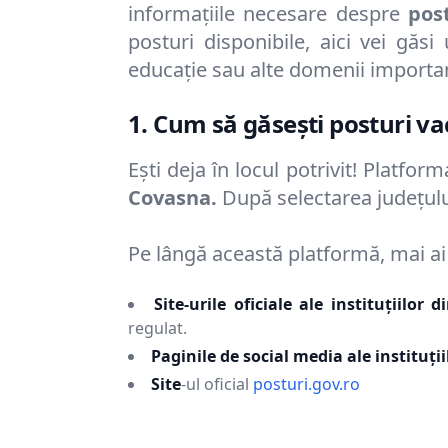
informațiile necesare despre
pos
posturi disponibile, aici vei găsi
educație sau alte domenii importa
1. Cum să găsești posturi v
Ești deja în locul potrivit! Platfor
Covasna
.
După selectarea județului
Pe lângă această platformă, mai ai ș
Site-urile oficiale ale instituțiilor 
regulat.
Paginile de social media ale instituții
Site
-ul oficial
posturi.gov.ro