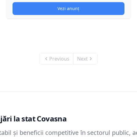
Vezi anunț
Previous
Next
ări la stat
Covasna
abil și beneficii competitive în sectorul public, a