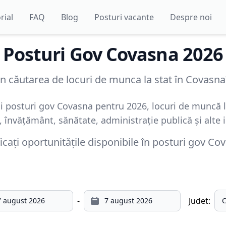
rial
FAQ
Blog
Posturi vacante
Despre noi
Posturi Gov
Covasna
2026
În căutarea de locuri de munca la stat în Covasna
noi posturi gov Covasna pentru 2026, locuri de muncă l
învățământ, sănătate, administrație publică și alte in
ficați oportunitățile disponibile în posturi gov
Cov
-
Judet: