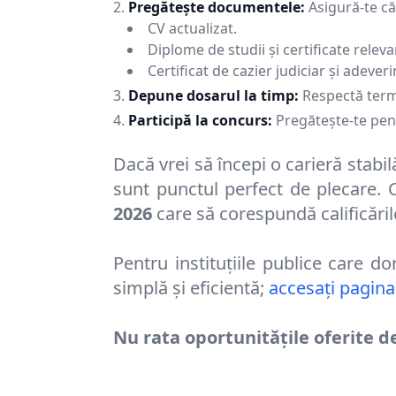
Pregătește documentele:
Asigură-te că
CV actualizat.
Diplome de studii și certificate releva
Certificat de cazier judiciar și adever
Depune dosarul la timp:
Respectă terme
Participă la concurs:
Pregătește-te pent
Dacă vrei să începi o carieră stabil
sunt punctul perfect de plecare. C
2026
care să corespundă calificărilo
Pentru instituțiile publice care d
simplă și eficientă;
accesați pagina
Nu rata oportunitățile oferite d