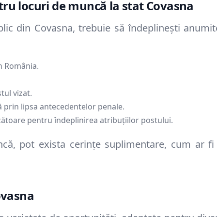
entru locuri de muncă la stat
Covasna
blic din
Covasna
, trebuie să îndeplinești anumit
 în România.
ul vizat.
prin lipsa antecedentelor penale.
toare pentru îndeplinirea atribuțiilor postului.
că, pot exista cerințe suplimentare, cum ar fi 
ovasna