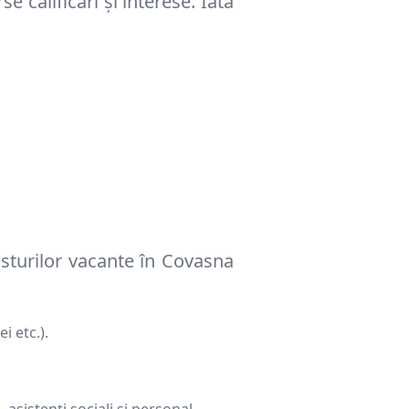
e calificări și interese. Iată
sturilor vacante în
Covasna
i etc.).