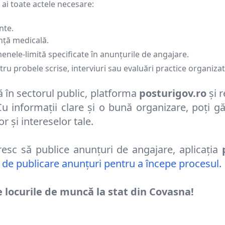
 ai toate actele necesare:
nte.
ință medicală.
nele-limită specificate în anunțurile de angajare.
ru probele scrise, interviuri sau evaluări practice organizate
ă în sectorul public, platforma
posturigov.ro
și 
u informații clare și o bună organizare, poți gă
r și intereselor tale.
oresc să publice anunțuri de angajare, aplicația
 de publicare anunțuri pentru a începe procesul.
e locurile de muncă la stat din
Covasna
!