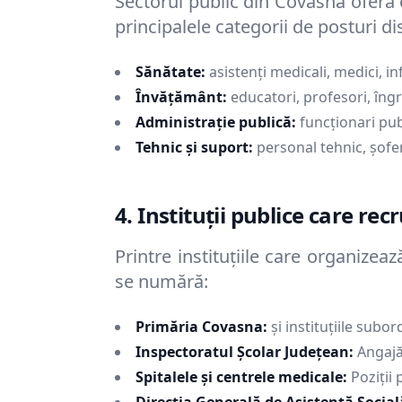
Sectorul public din
Covasna
oferă o
principalele categorii de posturi di
Sănătate:
asistenți medicali, medici, in
Învățământ:
educatori, profesori, îngri
Administrație publică:
funcționari publ
Tehnic și suport:
personal tehnic, șoferi
4. Instituții publice care re
Printre instituțiile care organize
se numără:
Primăria
Covasna
:
și instituțiile subo
Inspectoratul Școlar Județean:
Angajăr
Spitalele și centrele medicale:
Poziții