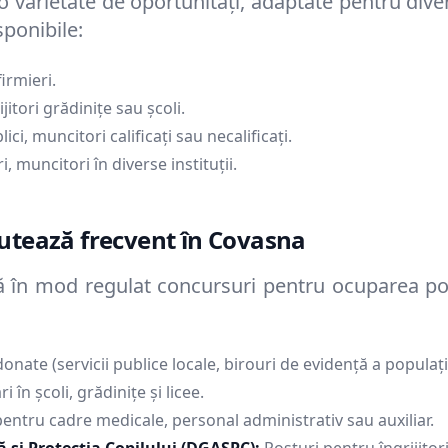
 varietate de oportunități, adaptate pentru divers
sponibile:
firmieri.
jitori grădinițe sau școli.
ici, muncitori calificați sau necalificați.
, muncitori în diverse instituții.
crutează frecvent în
Covasna
ază în mod regulat concursuri pentru ocuparea po
rdonate (servicii publice locale, birouri de evidență a populație
i în școli, grădinițe și licee.
 pentru cadre medicale, personal administrativ sau auxiliar.