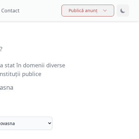
Contact
Publică anunț
?
a stat în domenii diverse
stituții publice
asna