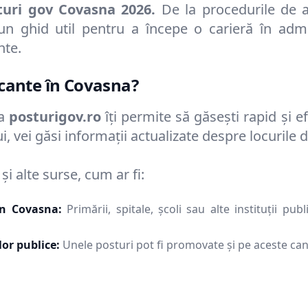
turi gov
Covasna
2026
.
De la procedurile de a
 un ghid util pentru a începe o carieră în admi
nte.
acante în
Covasna
?
ma
posturigov.ro
îți permite să găsești rapid și ef
, vei găsi informații actualizate despre locurile
i alte surse, cum ar fi:
din
Covasna
:
Primării, spitale, școli sau alte instituții p
lor publice:
Unele posturi pot fi promovate și pe aceste can