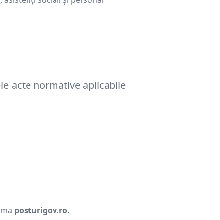
, asistenți sociali și personal
ele acte normative aplicabile
orma
posturigov.ro.