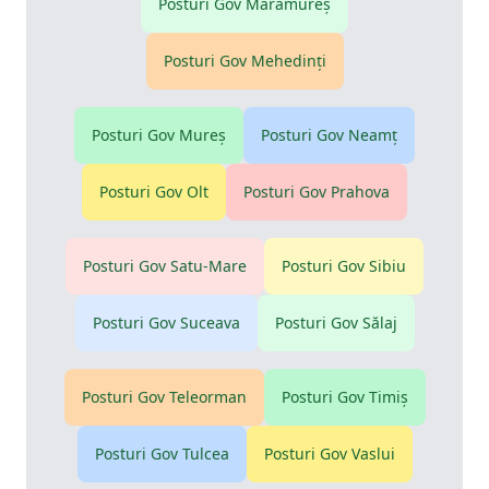
Posturi Gov
Maramureş
Posturi Gov
Mehedinţi
Posturi Gov
Mureş
Posturi Gov
Neamţ
Posturi Gov
Olt
Posturi Gov
Prahova
Posturi Gov
Satu-Mare
Posturi Gov
Sibiu
Posturi Gov
Suceava
Posturi Gov
Sălaj
Posturi Gov
Teleorman
Posturi Gov
Timiş
Posturi Gov
Tulcea
Posturi Gov
Vaslui