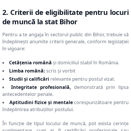
2. Criterii de eligibilitate pentru locuri
de muncă la stat
Bihor
Pentru a te angaja în sectorul public din
Bihor
, trebuie să
îndeplinești anumite criterii generale, conform legislației
în vigoare:
Cetățenia română
și domiciliul stabil în România.
Limba română:
scris și vorbit
Studii și calificări
relevante pentru postul vizat.
Integritate profesională,
demonstrată prin lipsa
antecedentelor penale.
Aptitudini fizice și mentale
corespunzătoare pentru
îndeplinirea atribuțiilor postului.
În funcție de tipul locului de muncă, pot exista cerințe
suplimentare, cum ar fi certificări profesionale sau