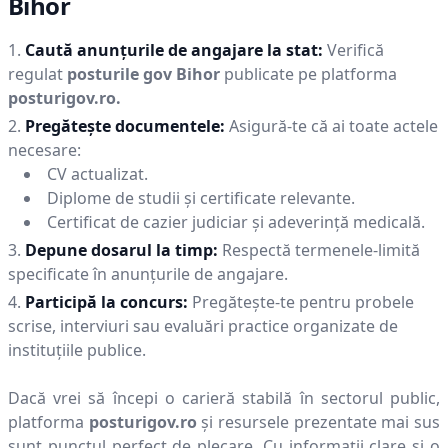
Bihor
Caută anunțurile de angajare la stat:
Verifică
regulat
posturile gov
Bihor
publicate pe platforma
posturigov.ro.
Pregătește documentele:
Asigură-te că ai toate actele
necesare:
CV actualizat.
Diplome de studii și certificate relevante.
Certificat de cazier judiciar și adeverință medicală.
Depune dosarul la timp:
Respectă termenele-limită
specificate în anunțurile de angajare.
Participă la concurs:
Pregătește-te pentru probele
scrise, interviuri sau evaluări practice organizate de
instituțiile publice.
Dacă vrei să începi o carieră stabilă în sectorul public,
platforma
posturigov.ro
și resursele prezentate mai sus
sunt punctul perfect de plecare. Cu informații clare și o